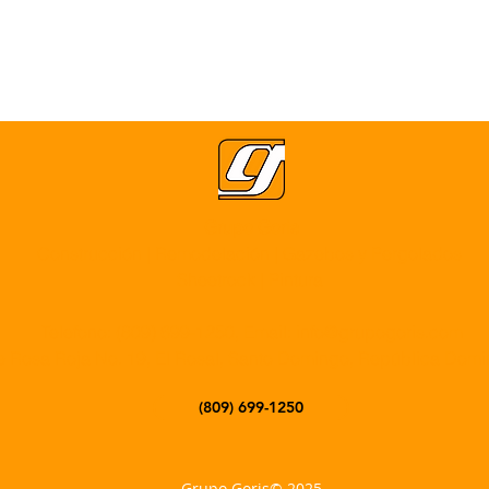
Grupo Goris
Construcción |
Remodelación
|
Gazebos y Pergolados
Sheetrock
|
Pintura
Telefono:
(809) 699-1250
, Email:
info@grupogoris.com
e Rosa Roja No. 19, El Rosal, Santo Domingo, República Dom
(809) 699-1250
Grupo Goris© 2025